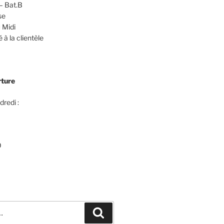
– Bat.B
se
 Midi
 à la clientèle
rture
dredi :
0
Recherche