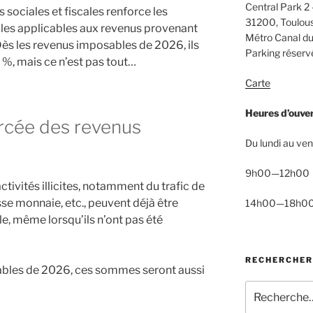
Central Park 2 
s sociales et fiscales renforce les
31200, Toulou
ales applicables aux revenus provenant
Métro Canal du
. Dès les revenus imposables de 2026, ils
Parking réservé
%, mais ce n’est pas tout…
Carte
Heures d’ouve
rcée des revenus
Du lundi au ven
9h00—12h00
tivités illicites, notamment du trafic de
se monnaie, etc., peuvent déjà être
14h00—18h0
le, même lorsqu’ils n’ont pas été
RECHERCHER
bles de 2026, ces sommes seront aussi
Recherche
pour