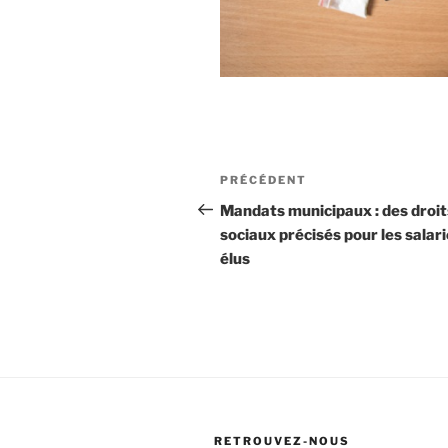
Navigation
Article
PRÉCÉDENT
de
précédent
Mandats municipaux : des droit
sociaux précisés pour les salar
l’article
élus
RETROUVEZ-NOUS