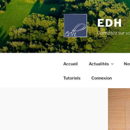
Aller
au
contenu
EDH
principal
Comptez sur vo
Accueil
Actualités
Nos
Tutoriels
Connexion