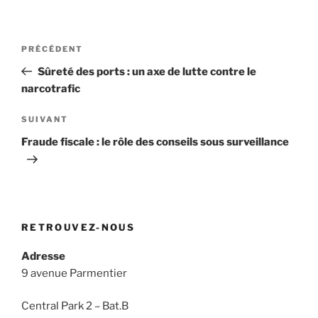
Navigation
Article
PRÉCÉDENT
de
précédent
Sûreté des ports : un axe de lutte contre le
l’article
narcotrafic
Article
SUIVANT
suivant
Fraude fiscale : le rôle des conseils sous surveillance
RETROUVEZ-NOUS
Adresse
9 avenue Parmentier
Central Park 2 – Bat.B