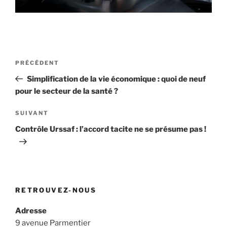
Navigation
Article
PRÉCÉDENT
de
précédent
Simplification de la vie économique : quoi de neuf
l’article
pour le secteur de la santé ?
Article
SUIVANT
suivant
Contrôle Urssaf : l’accord tacite ne se présume pas !
RETROUVEZ-NOUS
Adresse
9 avenue Parmentier