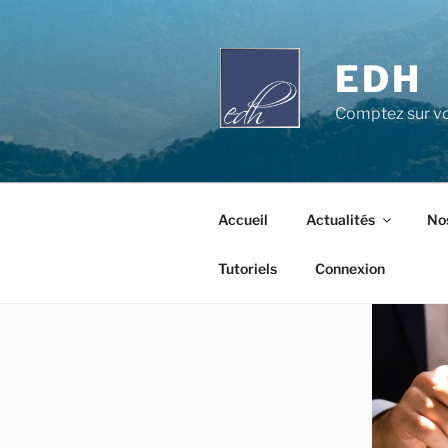
Aller
au
contenu
EDH
principal
Comptez sur vo
Accueil
Actualités
Nos
Tutoriels
Connexion