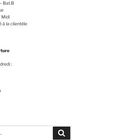
– Bat.B
se
 Midi
 à la clientèle
rture
dredi :
0
Recherche