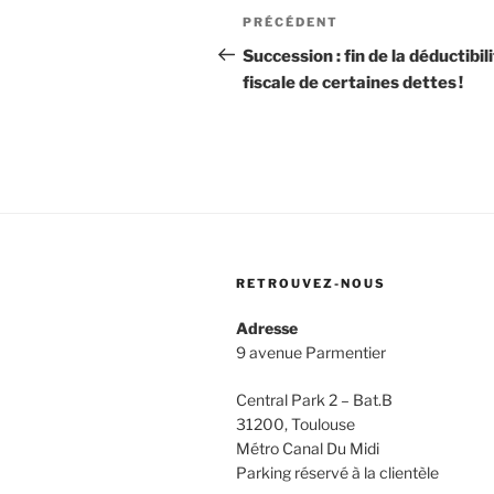
Navigation
Article
PRÉCÉDENT
de
précédent
Succession : fin de la déductibil
fiscale de certaines dettes !
l’article
RETROUVEZ-NOUS
Adresse
9 avenue Parmentier
Central Park 2 – Bat.B
31200, Toulouse
Métro Canal Du Midi
Parking réservé à la clientèle