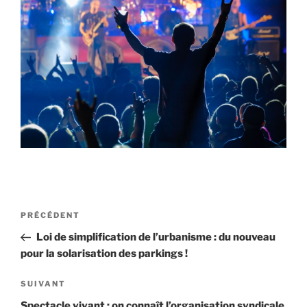
Navigation
Article
PRÉCÉDENT
de
précédent
Loi de simplification de l’urbanisme : du nouveau
l’article
pour la solarisation des parkings !
Article
SUIVANT
suivant
Spectacle vivant : on connaît l’organisation syndicale