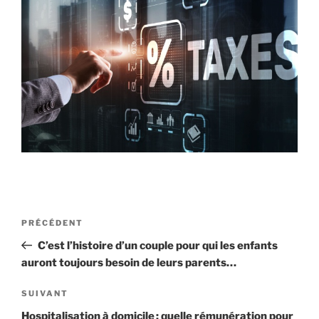
Navigation
Article
PRÉCÉDENT
de
précédent
C’est l’histoire d’un couple pour qui les enfants
l’article
auront toujours besoin de leurs parents…
Article
SUIVANT
suivant
Hospitalisation à domicile : quelle rémunération pour