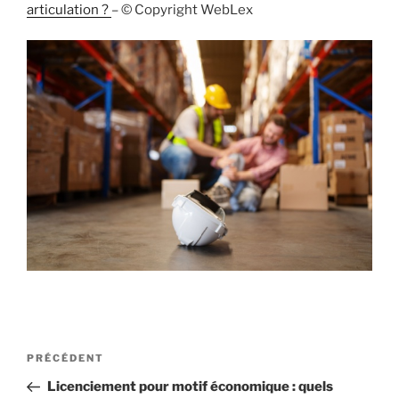
articulation ?
– © Copyright WebLex
Navigation
Article
PRÉCÉDENT
de
précédent
Licenciement pour motif économique : quels
l’article