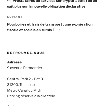
Prestataires de services sur crypto-actifs : on en
l’article
sait plus sur la nouvelle obligation déclarative
Article
SUIVANT
suivant
Pourboires et frais de transport : une exonération
fiscale et sociale en sursis ?
RETROUVEZ-NOUS
Adresse
9 avenue Parmentier
Central Park 2 – Bat.B
31200, Toulouse
Métro Canal du Midi
Parking réservé à la clientèle