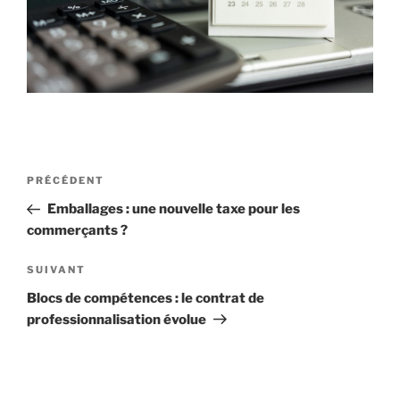
Navigation
Article
PRÉCÉDENT
de
précédent
Emballages : une nouvelle taxe pour les
l’article
commerçants ?
Article
SUIVANT
suivant
Blocs de compétences : le contrat de
professionnalisation évolue