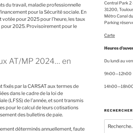
Central Park 2 
s du travail, maladie professionnelle
31200, Toulou
 financement pour la Sécurité sociale. En
Métro Canal du
t votée pour 2025 pour l’heure, les taux
Parking réservé
pour 2025. Provisoirement pour le
Carte
Heures d’ouve
aux AT/MP 2024… en
Du lundi au ven
9h00—12h00
nt fixés par la CARSAT aux termes de
14h00—18h0
ées dans le cadre de la loi de
ale (LFSS) de l’année, et sont transmis
s pour le calcul de leurs cotisations
RECHERCHER
ssement des bulletins de paie.
Recherche
lement déterminés annuellement, faute
pour