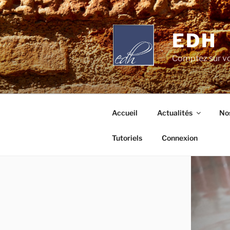
Aller
au
contenu
EDH
principal
Comptez sur vo
Accueil
Actualités
Nos
Tutoriels
Connexion