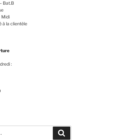
– Bat.B
se
 Midi
 à la clientèle
rture
dredi :
0
Recherche