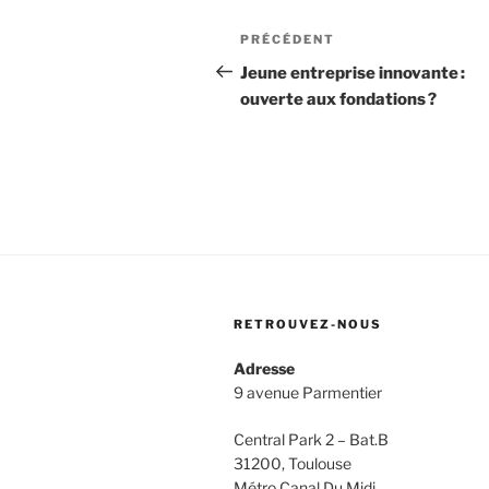
Navigation
Article
PRÉCÉDENT
de
précédent
Jeune entreprise innovante :
ouverte aux fondations ?
l’article
RETROUVEZ-NOUS
Adresse
9 avenue Parmentier
Central Park 2 – Bat.B
31200, Toulouse
Métro Canal Du Midi