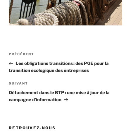
Navigation
Article
PRÉCÉDENT
de
précédent
Les obligations transitions : des PGE pour la
l’article
transition écologique des entreprises
Article
SUIVANT
suivant
Détachement dans le BTP : une mise à jour de la
campagne d’information
RETROUVEZ-NOUS