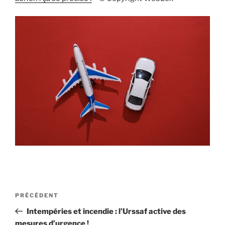
Navigation
Article
PRÉCÉDENT
de
précédent
Intempéries et incendie : l’Urssaf active des
l’article
mesures d’urgence !