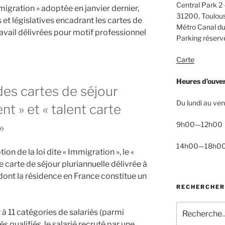
Central Park 2 
mmigration » adoptée en janvier dernier,
31200, Toulou
 et législatives encadrant les cartes de
Métro Canal du
ravail délivrées pour motif professionnel
Parking réservé
Carte
Heures d’ouve
des cartes de séjour
Du lundi au ven
ent » et « talent carte
»
9h00—12h00
14h00—18h0
on de la loi dite « Immigration », le «
e carte de séjour pluriannuelle délivrée à
 dont la résidence en France constitue un
RECHERCHER
Recherche
 à 11 catégories de salariés (parmi
pour
és qualifiés, le salarié recruté par une