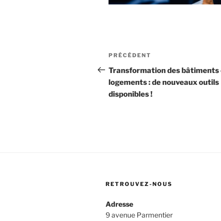
Navigation
Article
PRÉCÉDENT
de
précédent
Transformation des bâtiments
logements : de nouveaux outils
l’article
disponibles !
RETROUVEZ-NOUS
Adresse
9 avenue Parmentier