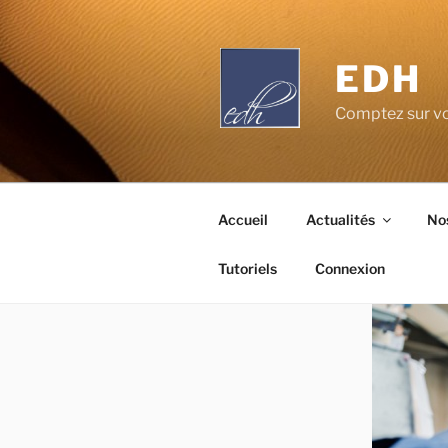
Aller
au
contenu
EDH
principal
Comptez sur vo
Accueil
Actualités
Nos
Tutoriels
Connexion