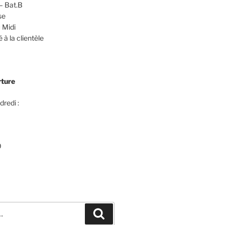
– Bat.B
se
 Midi
 à la clientèle
rture
dredi :
0
Recherche