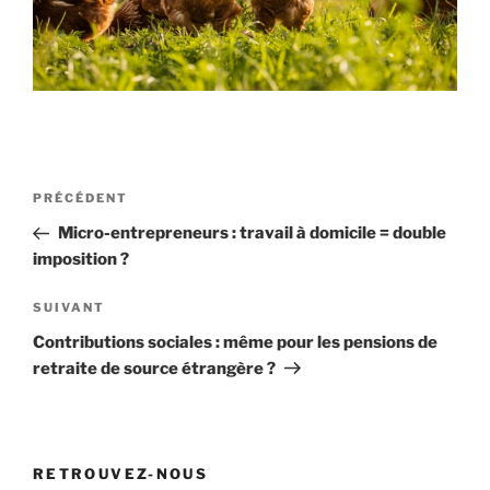
Navigation
Article
PRÉCÉDENT
de
précédent
Micro-entrepreneurs : travail à domicile = double
l’article
imposition ?
Article
SUIVANT
suivant
Contributions sociales : même pour les pensions de
retraite de source étrangère ?
RETROUVEZ-NOUS