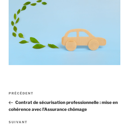
Navigation
Article
PRÉCÉDENT
de
précédent
Contrat de sécurisation professionnelle : mise en
l’article
cohérence avec l’Assurance chômage
Article
SUIVANT