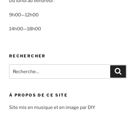
Du lundi au vendredi :
9h00—12h00
14h00—18h00
RECHERCHER
Recherche
Recher
pour
:
À PROPOS DE CE SITE
Site mis en musique et en image par DIY