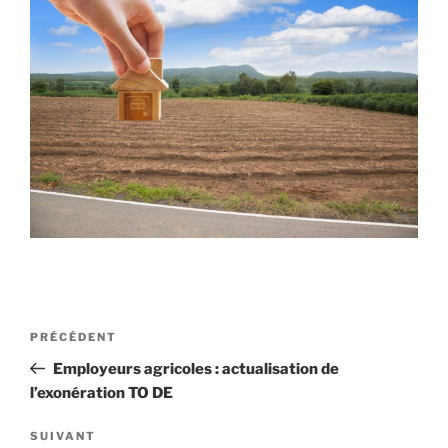
Navigation
Article
PRÉCÉDENT
de
précédent
Employeurs agricoles : actualisation de
l’article
l’exonération TO DE
Article
SUIVANT