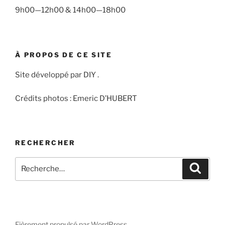
9h00—12h00 & 14h00—18h00
À PROPOS DE CE SITE
Site développé par DIY .
Crédits photos : Emeric D’HUBERT
RECHERCHER
Recherche
Recher
pour
:
Fièrement propulsé par WordPress