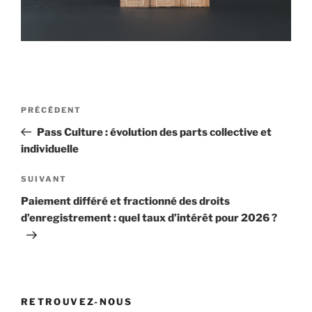
Navigation
Article
PRÉCÉDENT
de
précédent
Pass Culture : évolution des parts collective et
l’article
individuelle
Article
SUIVANT
suivant
Paiement différé et fractionné des droits
d’enregistrement : quel taux d’intérêt pour 2026 ?
RETROUVEZ-NOUS