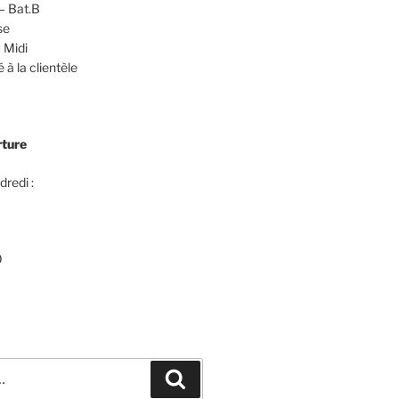
– Bat.B
se
 Midi
 à la clientèle
rture
dredi :
0
Recherche