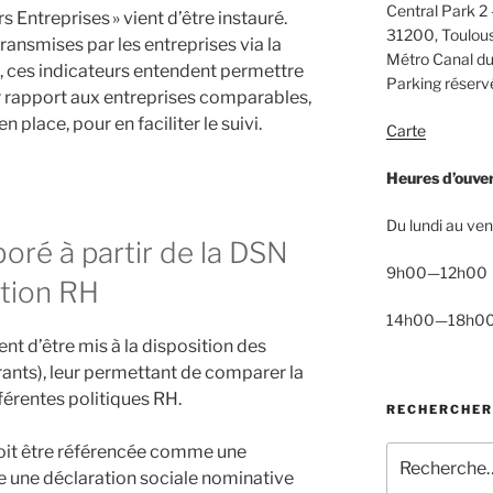
Central Park 2 
 Entreprises » vient d’être instauré.
31200, Toulou
ransmises par les entreprises via la
Métro Canal du
, ces indicateurs entendent permettre
Parking réservé
ar rapport aux entreprises comparables,
 place, pour en faciliter le suivi.
Carte
Heures d’ouve
Du lundi au ven
boré à partir de la DSN
9h00—12h00
stion RH
14h00—18h0
t d’être mis à la disposition des
rants), leur permettant de comparer la
fférentes politiques RH.
RECHERCHER
 doit être référencée comme une
Recherche
ste une déclaration sociale nominative
pour