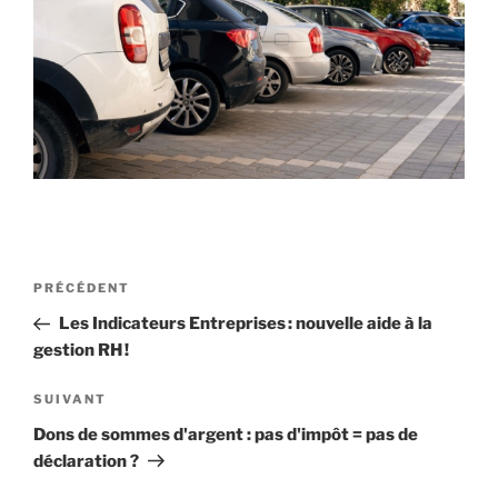
Navigation
Article
PRÉCÉDENT
de
précédent
Les Indicateurs Entreprises : nouvelle aide à la
l’article
gestion RH !
Article
SUIVANT
suivant
Dons de sommes d'argent : pas d'impôt = pas de
déclaration ?